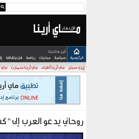
بـحـث
أبرز ما لدينا
الرئيسية
سياسة
محليات
رياضة
فن وثقافة
إ
إيزي سيلز
ماي أرينا أطباء
ماي أرينا سمارت
ماي أ
روحاني يدعو العرب إلى 