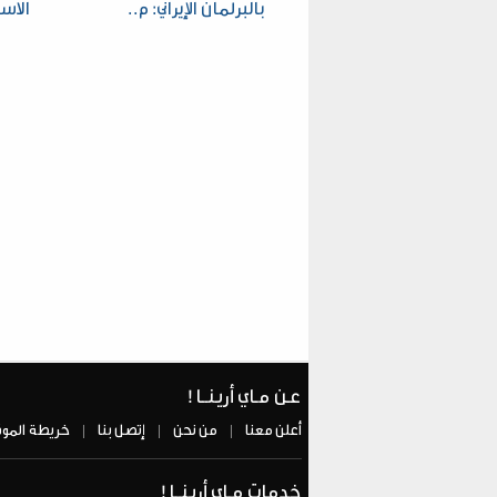
بالبرلمان الإيراني: م..
الاست
عـن مـاي أريـنــا !
أعلن معنا
من نحن
إتصل بنا
خريطة المو
|
|
|
خدمات مـاي أريـنــا !