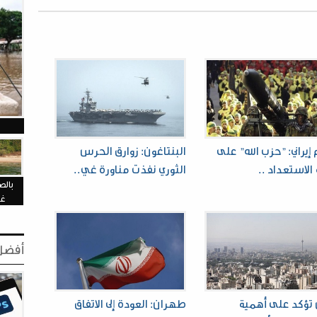
 إيراني: "حزب الله" على
البنتاغون: زوارق الحرس
الاستعداد ..
الثوري نفذت مناورة غي..
بالص
غا
أفضل 
ن تؤكد على أهمية
طهران: العودة إلى الاتفاق