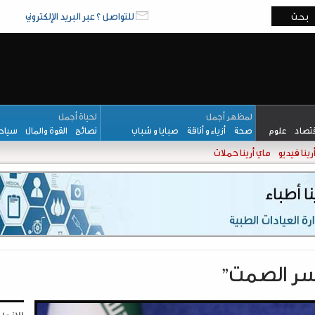
للتواصل ؟ عبر البريد الإلكتروني
لمظهر أجمل
لحياة أجمل
قتصاد
علوم
صحة
أزياء و أناقة
صبايا و شباب
نصائح
القوة والمال
سيا
رينا فيديو
ماي أرينا حملات
"كسر الصمت"