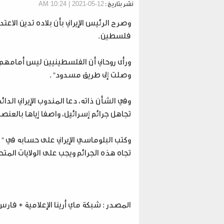
نشر بتاريخ :
12-05-2021 | 10:24 AM
وصرح الرئيس الإيراني بأن بلاده تدين الاعت
فلسطين.
ورأى روحاني أن الفلسطينيين ليس أمامهم 
وصلت إلى طريق مسدود".
وفي الشأن ذاته، دعا المندوب الإيراني الد
تجاهل جرائم إسرائيل، واصفا إياها بالعنصر
وكتب البلوماسي الإيراني على حسابه في "تويت
تجاه هذه الجرائم ويجب على الولايات المتح
المصدر : شبكة ماي أرينا الإعلامية + فارس +