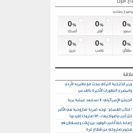
اع الأول
موضوع جعلني
0
0
0
%
%
%
سعيد
أفكر
أضحك
0
0
0
%
%
%
متفائل
غاضب
حزين
لاقة
وزير الخارجية التركي يبحث مع نظيريه الأردني
والمصري التطورات الأخيرة بالقدس
الجيش الإسرائيلي: لا نستبعد عملية برية
"كتائب القسام" توجه ضربة صاروخية هي الأكبر
لتل أبيب وضواحيها بـ130 صاروخا (فيديو)
إصابة خط أنابيب الوقود بين إيلات وعسقلان في
هجوم صاروخي من قطاع غزة