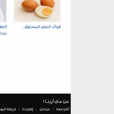
فوائد البيض المسلوق..
النظ
ماذا 
عـن مـاي أريـنــا !
أعلن معنا
من نحن
إتصل بنا
خريطة المو
|
|
|