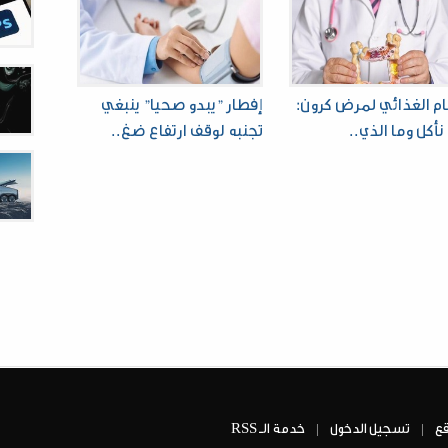
ام الغذائي لمرض كرون:
إفطار "يبدو صحيا" ينبغي
نأكل وما الذي..
تجنبه لوقف ارتفاع ضغ..
قع
تسجيل الدخول
خدمة الــ RSS
|
|