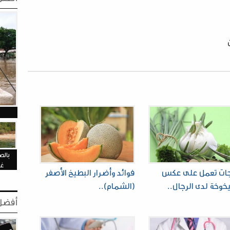
بالص
غا
ات تعمل على عكس
فوائد وأضرار البطيخ الأصفر
خوخة لدى الرجال..
(الشمام)..
أفضل 