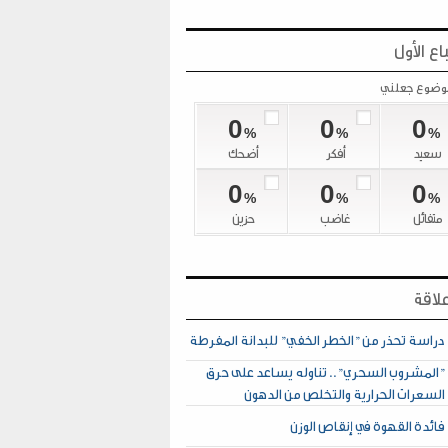
اع الأول
موضوع جعلني
0
0
0
%
%
%
سعيد
أفكر
أضحك
0
0
0
%
%
%
متفائل
غاضب
حزين
لاقة
دراسة تحذر من "الخطر الخفي" للبدانة المفرطة
"المشروب السحري".. تناوله يساعد على حرق
السعرات الحرارية والتخلص من الدهون
فائدة القهوة في إنقاص الوزن