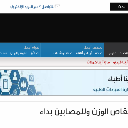
للتواصل ؟ عبر البريد الإلكتروني
لمظهر أجمل
لحياة أجمل
قتصاد
علوم
صحة
أزياء و أناقة
صبايا و شباب
نصائح
القوة والمال
سيا
رينا فيديو
ماي أرينا حملات
نقاص الوزن وللمصابين بداء