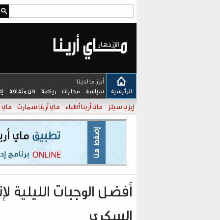
بـحـث
أبرز ما لدينا
الرئيسية
سياسة
محليات
رياضة
فن وثقافة
إ
إيزي سيلز
ماي أرينا أطباء
ماي أرينا سمارت
ماي أ
أفضل الوجبات الليلية لإ
السكري