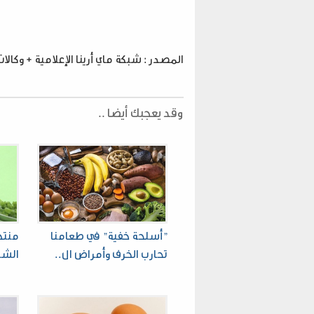
المصدر : شبكة ماي أرينا الإعلامية + وكالات
وقد يعجبك أيضا ..
"أسلحة خفية" في طعامنا
منتج
تحارب الخرف وأمراض ال..
الشي