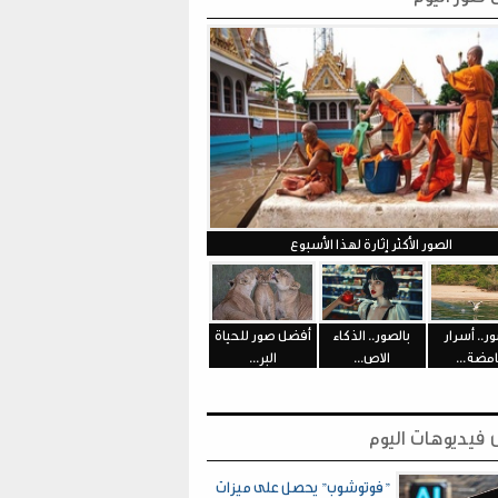
الصور الأكثر إثارة لهذا الأسبوع
ور.. أسرار
بالصور.. الذكاء
أفضل صور للحياة
مضة...
الاص...
البر...
فيديوهات اليوم
"فوتوشوب" يحصل على ميزات